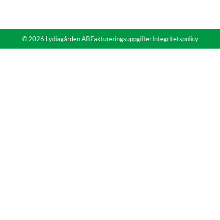
© 2026 Lydiagården AB
Faktureringsuppgifter
Integritetspolicy