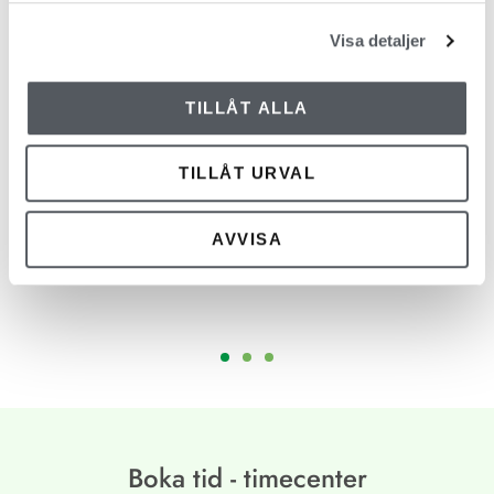
Visa detaljer
TILLÅT ALLA
Väldigt bra upplägg med plats till alla. Bra fakta
TILLÅT URVAL
med redskap och ta med hem. Trygga bra ledare
av kursen!
AVVISA
Johan
Boka tid - timecenter